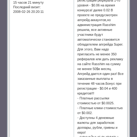
регистрации реферала 1-го
15 часов 21 минуту
уровня - $0.06 на время
Последний визит:
конкурса! далее 0.02 В
2008-02-26 20:20:11
проекте не предусмотрен
апгрейд аккаунтов,но
администрация Rasshim
решила, все активные
участники будут
автоматически становится
обладателем апгрейда Super.
Для этого, Вам надо
пригласить не менее 350
рефералов или дать рекламу
на сайте Rasshim на сумму
не менее 50$в месяц.
Апгрейд дается один раз! Все
заказанные выплаты в
течение 48 часов.Бонус при
регистрации - $0.04 и 400
кредитов!!!
- Платные рассылки
стоимостью от $0.0025.
- Платные клики стоимостью
от $0.002.
- Доступны 4 денежные
валюты для заработков:
доллары, рубли, гривны и
евро!