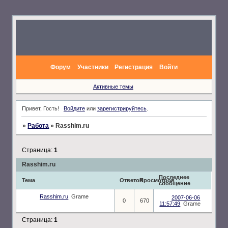
Форум
Участники
Регистрация
Войти
Активные темы
Привет, Гость!
Войдите
или
зарегистрируйтесь
.
»
Работа
»
Rasshim.ru
Страница:
1
Rasshim.ru
Последнее
Тема
Ответов
Просмотров
сообщение
Rasshim.ru
Grame
2007-06-06
0
670
11:57:49
Grame
Страница:
1