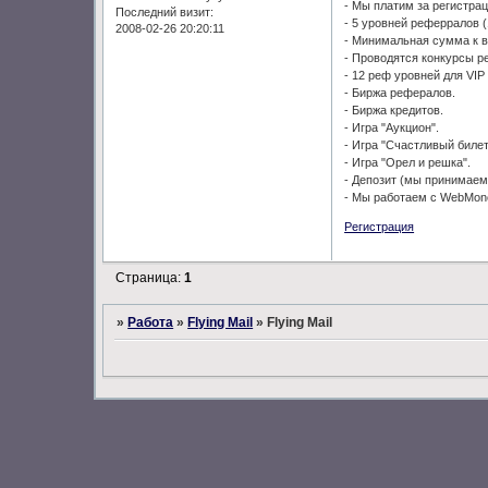
- Мы платим за регистраци
Последний визит:
- 5 уровней реферралов 
2008-02-26 20:20:11
- Минимальная сумма к в
- Проводятся конкурсы р
- 12 реф уровней для VIP
- Биржа рефералов.
- Биржа кредитов.
- Игра "Аукцион".
- Игра "Счастливый билет
- Игра "Орел и решка".
- Депозит (мы принимаем
- Мы работаем с WebMon
Регистрация
Страница:
1
»
Работа
»
Flying Mail
»
Flying Mail