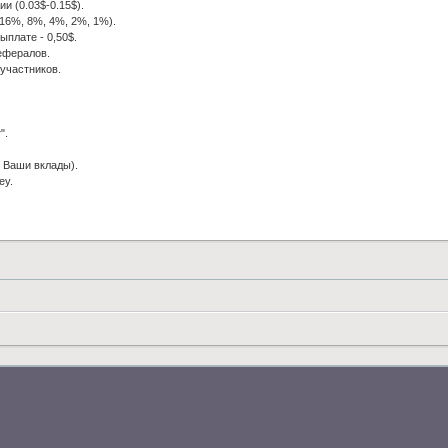
и (0.03$-0.15$).
(16%, 8%, 4%, 2%, 1%).
ыплате - 0,50$.
ефералов.
 участников.
".
 Ваши вклады).
ey.