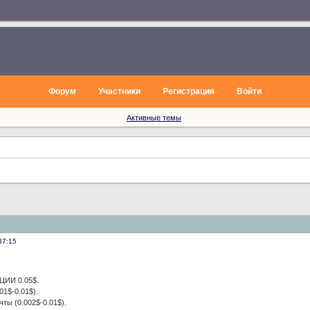
Форум
Участники
Регистрация
Войти
Активные темы
37:15
ИИ 0.05$.
01$-0.01$).
чты (0.002$-0.01$).