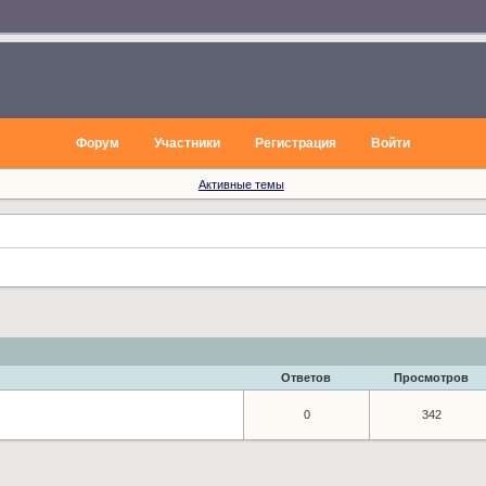
Форум
Участники
Регистрация
Войти
Активные темы
Ответов
Просмотров
0
342