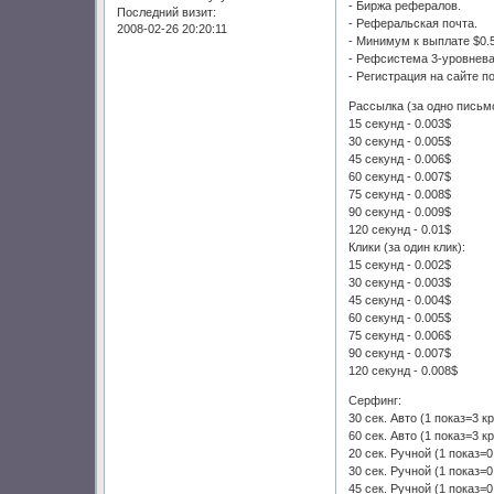
- Биржа рефералов.
Последний визит:
- Реферальская почта.
2008-02-26 20:20:11
- Минимум к выплате $0.5
- Рефсистема 3-уровнев
- Регистрация на сайте п
Рассылка (за одно письм
15 секунд - 0.003$
30 секунд - 0.005$
45 секунд - 0.006$
60 секунд - 0.007$
75 секунд - 0.008$
90 секунд - 0.009$
120 секунд - 0.01$
Клики (за один клик):
15 секунд - 0.002$
30 секунд - 0.003$
45 секунд - 0.004$
60 секунд - 0.005$
75 секунд - 0.006$
90 секунд - 0.007$
120 секунд - 0.008$
Серфинг:
30 сек. Авто (1 показ=3 кр
60 сек. Авто (1 показ=3 кр
20 сек. Ручной (1 показ=0
30 сек. Ручной (1 показ=0
45 сек. Ручной (1 показ=0