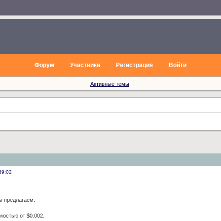
Форум
Участники
Регистрация
Войти
Активные темы
39:02
 предлагаем:
мостью от $0.002.