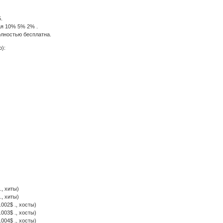
.
ая 10% 5% 2% .
олностью бесплатна.
о):
., хиты)
., хиты)
.002$ ., хосты)
.003$ ., хосты)
.004$ ., хосты)