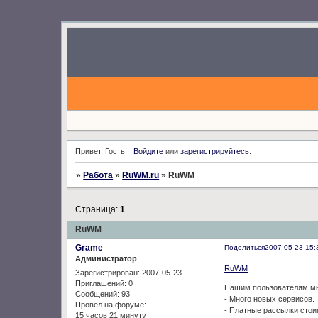
Привет, Гость!
Войдите
или
зарегистрируйтесь
.
»
Работа
»
RuWM.ru
»
RuWM
Страница:
1
RuWM
Grame
Поделиться
2007-05-23 15:
Администратор
RuWM
Зарегистрирован
: 2007-05-23
Приглашений:
0
Нашим пользователям мы
Сообщений:
93
- Много новых сервисов.
Провел на форуме:
- Платные рассылки стои
15 часов 21 минуту