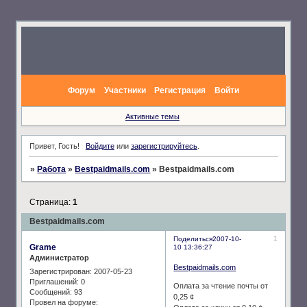
Форум
Участники
Регистрация
Войти
Активные темы
Привет, Гость!
Войдите
или
зарегистрируйтесь
.
»
Работа
»
Bestpaidmails.com
»
Bestpaidmails.com
Страница:
1
Bestpaidmails.com
1
Поделиться
2007-10-
Grame
10 13:36:27
Администратор
Bestpaidmails.com
Зарегистрирован
: 2007-05-23
Приглашений:
0
Оплата за чтение почты от
Сообщений:
93
0,25 ¢
Провел на форуме: