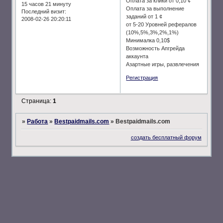
Оплата за клики от 0,10 ¢
15 часов 21 минуту
Оплата за выполнение
Последний визит:
заданий от 1 ¢
2008-02-26 20:20:11
от 5-20 Уровней рефералов
(10%,5%,3%,2%,1%)
Минималка 0,10$
Возможность Апгрейда
аккаунта
Азартные игры, развлечения
Регистрация
Страница:
1
»
Работа
»
Bestpaidmails.com
»
Bestpaidmails.com
создать бесплатный форум