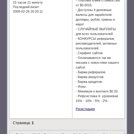
- Платные клики стоимостью
15 часов 21 минуту
от $0.0015.
Последний визит:
- Доступны 4 денежные
2008-02-26 20:20:11
валюты для заработков:
доллары, рубли, гривны и
евро!
- СЛУЧАЙНЫЕ ВЫПЛАТЫ
для всех пользователей.
- КОНКУРСЫ рефералов,
рекламодателей, активных
пользователей.
- Серфинг сайтов.
- Оплачиваются так же
письма с новостями нашего
сайта!
- Биржа рефералов.
- Биржа аккаунтов.
- Биржа кредитов.
- Игры.
- Минимум к выплате $0.20.
- Рефсистема 4- уровневая
15% - 10% - 5% - 2% - .
Регистрация
Страница:
1