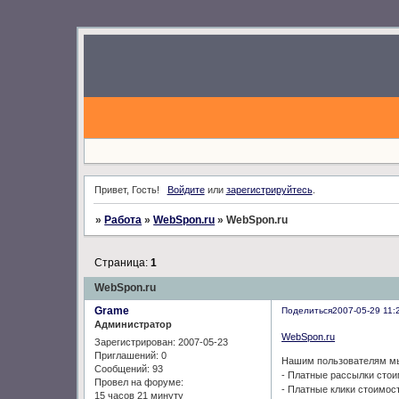
Привет, Гость!
Войдите
или
зарегистрируйтесь
.
»
Работа
»
WebSpon.ru
»
WebSpon.ru
Страница:
1
WebSpon.ru
Grame
Поделиться
2007-05-29 11:
Администратор
WebSpon.ru
Зарегистрирован
: 2007-05-23
Приглашений:
0
Нашим пользователям мы 
Сообщений:
93
- Платные рассылки стои
Провел на форуме:
- Платные клики стоимост
15 часов 21 минуту