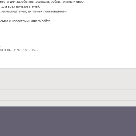
люты для заработков: доллары, рубли, гривны и евро!
ля всех пользователей.
рекламодателей, активных пользователей.
исьма с новостями нашего сайта!
.
я 30% - 15% - 5% - 1% - .