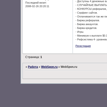
- Доступны 4 денежные ва
Последний визит:
- СЛУЧАЙНЫЕ ВЫПЛАТЫ д
2008-02-26 20:20:11
- КОНКУРСЫ рефералов, 
- Серфинг сайтов.
- Оплачиваются так же п
- Биржа рефералов.
- Биржа аккаунтов.
- Биржа кредитов.
- Игры.
- Минимум к выплате $0.1
- Рефсистема 4- уровнева
Регистрация
Страница:
1
»
Работа
»
WebSpon.ru
»
WebSpon.ru