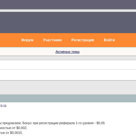
Форум
Участники
Регистрация
Войти
Активные темы
23:11
предлагаем: Бонус при регистрации реферала 1-го уровня - $0.05
мостью от $0.002.
ью от $0.0015.