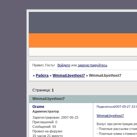
Привет, Гость!
Войдите
или
зарегистрируйтесь
.
»
Работа
»
Wmmail.byethost7
»
Wmmail.byethost7
Страница:
1
Wmmail.byethost7
Grame
Поделиться
2007-05-27 22:
Администратор
Wmmail.byethost7
Зарегистрирован
: 2007-05-23
Приглашений:
0
Бонус при регистрации ре
Сообщений:
93
- Платные рассылки стои
Провел на форуме:
- Платные клики стоимост
15 часов 21 минуту