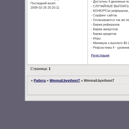
- Доступны 4 денежные ва
Последний визит:
- СЛУЧАЙНЫЕ ВЫПЛАТЫ д
2008-02-26 20:20:11
- КОНКУРСЫ рефералов, 
- Серфинг сайтов.
- Оплачиваются так же п
- Биржа рефералов.
- Биржа аккаунтов.
- Биржа кредитов.
- Игры.
- Минимум к выплате $0.
- Рефсистема 4 - уровнев
Регистрация
Страница:
1
»
Работа
»
Wmmail.byethost7
»
Wmmail.byethost7