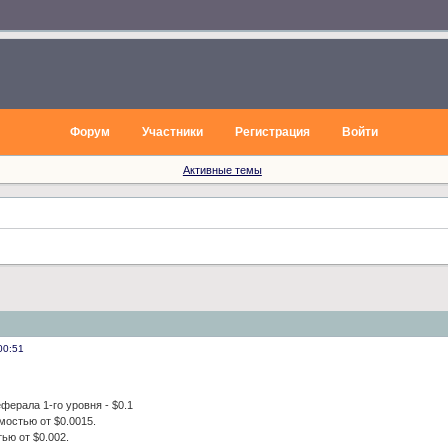
Форум
Участники
Регистрация
Войти
Активные темы
00:51
ферала 1-го уровня - $0.1
мостью от $0.0015.
ью от $0.002.