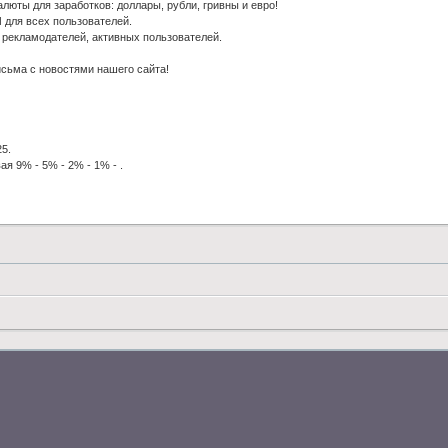
люты для заработков: доллары, рубли, гривны и евро!
ля всех пользователей.
рекламодателей, активных пользователей.
исьма с новостями нашего сайта!
25.
ая 9% - 5% - 2% - 1% - .