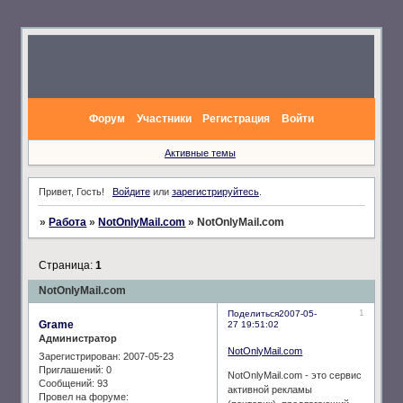
Форум
Участники
Регистрация
Войти
Активные темы
Привет, Гость!
Войдите
или
зарегистрируйтесь
.
»
Работа
»
NotOnlyMail.com
»
NotOnlyMail.com
Страница:
1
NotOnlyMail.com
1
Поделиться
2007-05-
Grame
27 19:51:02
Администратор
NotOnlyMail.com
Зарегистрирован
: 2007-05-23
Приглашений:
0
NotOnlyMail.com - это сервис
Сообщений:
93
активной рекламы
Провел на форуме: