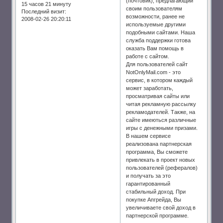
(почтовик), предлагающий
15 часов 21 минуту
своим пользователям
Последний визит:
возможности, ранее не
2008-02-26 20:20:11
используемые другими
подобными сайтами. Наша
служба поддержки готова
оказать Вам помощь в
работе с сайтом.
Для пользователей сайт
NotOnlyMail.com - это
сервис, в котором каждый
может заработать,
просматривая сайты или
читая рекламную рассылку
рекламодателей. Также, на
сайте имеються различные
игры с денежными призами.
В нашем сервисе
реализована партнерская
программа, Вы сможете
привлекать в проект новых
пользователей (рефералов)
и получать за это
гарантированный
стабильный доход. При
покупке Апгрейда, Вы
увеличиваете свой доход в
партнерской программе.