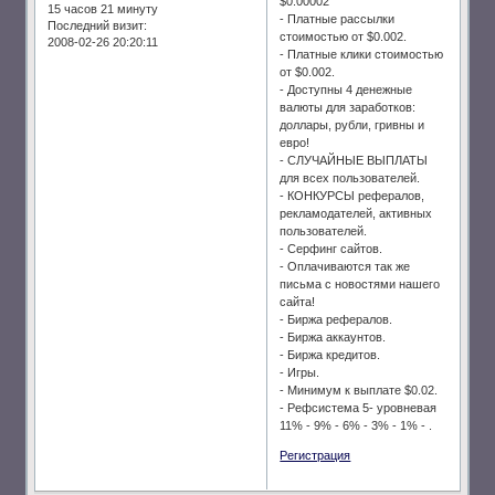
$0.00002
15 часов 21 минуту
- Платные рассылки
Последний визит:
стоимостью от $0.002.
2008-02-26 20:20:11
- Платные клики стоимостью
от $0.002.
- Доступны 4 денежные
валюты для заработков:
доллары, рубли, гривны и
евро!
- СЛУЧАЙНЫЕ ВЫПЛАТЫ
для всех пользователей.
- КОНКУРСЫ рефералов,
рекламодателей, активных
пользователей.
- Серфинг сайтов.
- Оплачиваются так же
письма с новостями нашего
сайта!
- Биржа рефералов.
- Биржа аккаунтов.
- Биржа кредитов.
- Игры.
- Минимум к выплате $0.02.
- Рефсистема 5- уровневая
11% - 9% - 6% - 3% - 1% - .
Регистрация