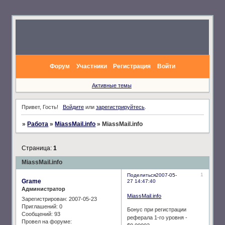
Форум
Участники
Регистрация
Войти
Активные темы
Привет, Гость!
Войдите
или
зарегистрируйтесь
.
»
Работа
»
MiassMail.info
»
MiassMail.info
Страница:
1
MiassMail.info
1
Поделиться
2007-05-
Grame
27 14:47:40
Администратор
MiassMail.info
Зарегистрирован
: 2007-05-23
Приглашений:
0
Бонус при регистрации
Сообщений:
93
реферала 1-го уровня -
Провел на форуме: