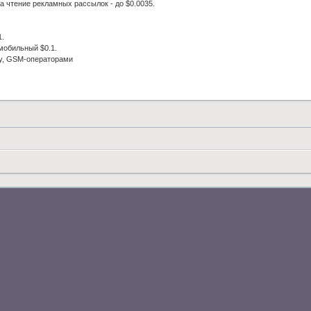
а чтение рекламных рассылок - до $0.0035.
1.
мобильный $0.1.
y, GSM-операторами