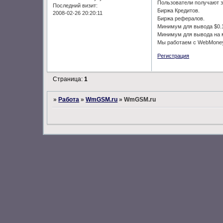
Пользователи получают з
Последний визит:
Биржа Кредитов.
2008-02-26 20:20:11
Биржа рефералов.
Минимум для вывода $0.
Минимум для вывода на 
Мы работаем с WebMone
Регистрация
Страница:
1
»
Работа
»
WmGSM.ru
»
WmGSM.ru