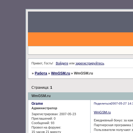
Привет, Гость!
Войдите
или
зарегистрируйтесь
.
»
Работа
»
WmGSM.ru
»
WmGSM.ru
Страница:
1
WmGSM.ru
Grame
Поделиться
2007-05-27 14:
Администратор
WmGSM.ru
Зарегистрирован
: 2007-05-23
Приглашений:
0
Ежедневный бонус за каж
Сообщений:
93
Партнерская программа 3
Провел на форуме:
Пользователи получают за
15 часов 21 минуту