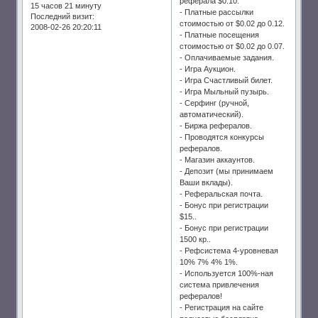
реферала $0.10.
15 часов 21 минуту
- Платные рассылки
Последний визит:
стоимостью от $0.02 до 0.12.
2008-02-26 20:20:11
- Платные посещения
стоимостью от $0.02 до 0.07.
- Оплачиваемые задания.
- Игра Аукцион.
- Игра Счастливый билет.
- Игра Мыльный пузырь.
- Серфинг (ручной,
автоматический).
- Биржа рефералов.
- Проводятся конкурсы
рефералов.
- Магазин аккаунтов.
- Депозит (мы принимаем
Ваши вклады).
- Реферальская почта.
- Бонус при регистрации
$15..
- Бонус при регистрации
1500 кр..
- Рефсистема 4-уровневая
10% 7% 4% 1%.
- Используется 100%-ная
система привлечения
рефералов!
- Регистрация на сайте