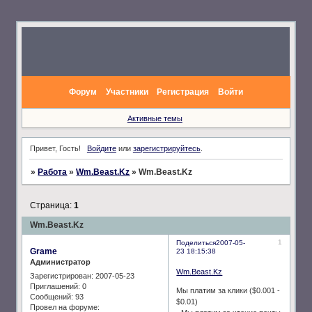
Форум
Участники
Регистрация
Войти
Активные темы
Привет, Гость!
Войдите
или
зарегистрируйтесь
.
»
Работа
»
Wm.Beast.Kz
»
Wm.Beast.Kz
Страница:
1
Wm.Beast.Kz
1
Поделиться
2007-05-
Grame
23 18:15:38
Администратор
Wm.Beast.Kz
Зарегистрирован
: 2007-05-23
Приглашений:
0
Мы платим за клики ($0.001 -
Сообщений:
93
$0.01)
Провел на форуме: