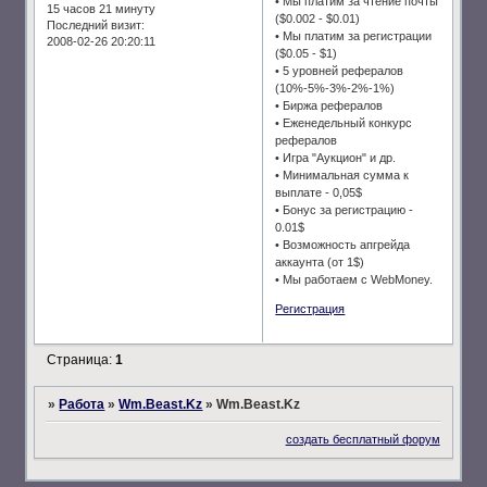
• Мы платим за чтение почты
15 часов 21 минуту
($0.002 - $0.01)
Последний визит:
• Мы платим за регистрации
2008-02-26 20:20:11
($0.05 - $1)
• 5 уровней рефералов
(10%-5%-3%-2%-1%)
• Биржа рефералов
• Еженедельный конкурс
рефералов
• Игра "Аукцион" и др.
• Минимальная сумма к
выплате - 0,05$
• Бонус за регистрацию -
0.01$
• Возможность апгрейда
аккаунта (от 1$)
• Мы работаем с WebMoney.
Регистрация
Страница:
1
»
Работа
»
Wm.Beast.Kz
»
Wm.Beast.Kz
создать бесплатный форум