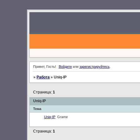
Привет, Гость!
Войдите
или
зарегистрируйтесь
.
»
Работа
»
Uniq-IP
Страница:
1
Uniq-IP
Тема
Uniq-IP
Grame
Страница:
1