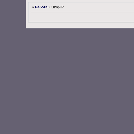
»
Работа
»
Uniq-IP