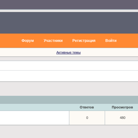
Форум
Участники
Регистрация
Войти
Активные темы
Ответов
Просмотров
0
480