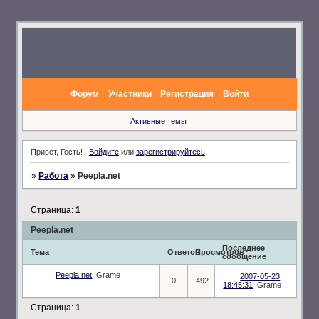
Форум
Участники
Регистрация
Войти
Активные темы
Привет, Гость!
Войдите
или
зарегистрируйтесь
.
»
Работа
»
Peepla.net
Страница:
1
Peepla.net
Последнее
Тема
Ответов
Просмотров
сообщение
Peepla.net
Grame
2007-05-23
0
492
18:45:31
Grame
Страница:
1