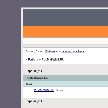
Привет, Гость!
Войдите
или
зарегистрируйтесь
.
»
Работа
»
RusMailWMZ.RU
Страница:
1
RusMailWMZ.RU
Тема
RusMailWMZ.RU
Grame
Страница:
1