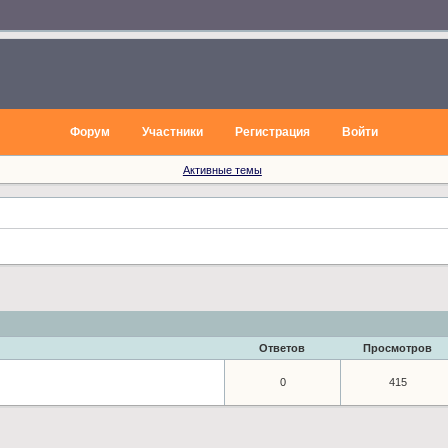
Форум
Участники
Регистрация
Войти
Активные темы
Ответов
Просмотров
0
415