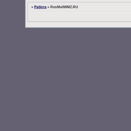
»
Работа
»
RusMailWMZ.RU