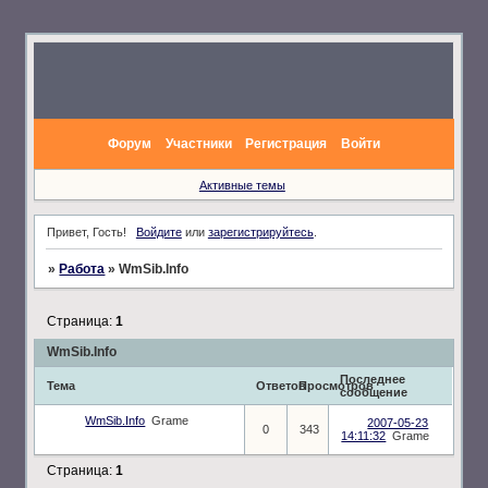
Форум
Участники
Регистрация
Войти
Активные темы
Привет, Гость!
Войдите
или
зарегистрируйтесь
.
»
Работа
»
WmSib.Info
Страница:
1
WmSib.Info
Последнее
Тема
Ответов
Просмотров
сообщение
WmSib.Info
Grame
2007-05-23
0
343
14:11:32
Grame
Страница:
1