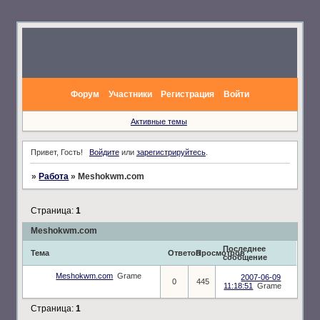
Форум
Участники
Регистрация
Войти
Активные темы
Привет, Гость!
Войдите
или
зарегистрируйтесь
.
»
Работа
»
Meshokwm.com
Страница:
1
Meshokwm.com
Последнее
Тема
Ответов
Просмотров
сообщение
Meshokwm.com
Grame
2007-06-09
0
445
11:18:51
Grame
Страница:
1