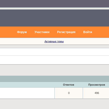
Форум
Участники
Регистрация
Войти
Активные темы
Ответов
Просмотров
0
496