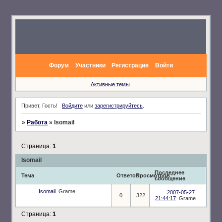
Форум
Участники
Регистрация
Войти
Активные темы
Привет, Гость!
Войдите
или
зарегистрируйтесь
.
»
Работа
»
Isomail
Страница:
1
Isomail
Последнее
Тема
Ответов
Просмотров
сообщение
Isomail
Grame
2007-05-27
0
322
21:44:17
Grame
Страница:
1