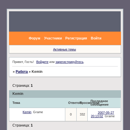
Форум
Участники
Регистрация
Войти
Активные темы
Привет, Гость!
Войдите
или
зарегистрируйтесь
.
»
Работа
»
Kemin
Страница:
1
Kemin
Последнее
Тема
Ответов
Просмотров
сообщение
Kemin
Grame
2007-05-27
0
332
20:13:02
Grame
Страница:
1