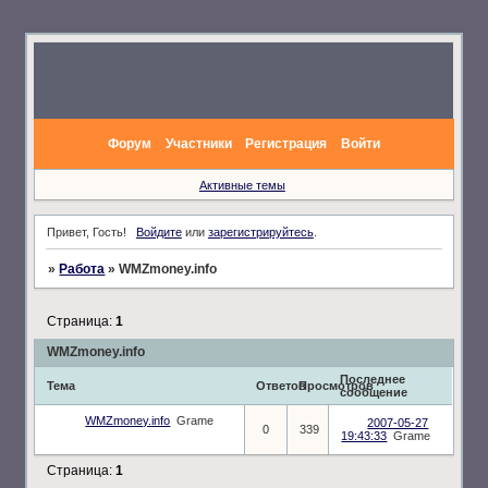
Форум
Участники
Регистрация
Войти
Активные темы
Привет, Гость!
Войдите
или
зарегистрируйтесь
.
»
Работа
»
WMZmoney.info
Страница:
1
WMZmoney.info
Последнее
Тема
Ответов
Просмотров
сообщение
WMZmoney.info
Grame
2007-05-27
0
339
19:43:33
Grame
Страница:
1