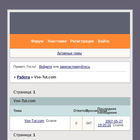
Форум
Участники
Регистрация
Войти
Активные темы
Привет, Гость!
Войдите
или
зарегистрируйтесь
.
»
Работа
»
Vse-Tut.com
Страница:
1
Vse-Tut.com
Последнее
Тема
Ответов
Просмотров
сообщение
Vse-Tut.com
Grame
2007-05-27
0
347
19:20:16
Grame
Страница:
1