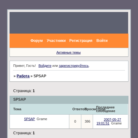
Форум
Участники
Регистрация
Войти
Активные темы
Привет, Гость!
Войдите
или
зарегистрируйтесь
.
»
Работа
»
SPSAP
Страница:
1
SPSAP
Последнее
Тема
Ответов
Просмотров
сообщение
SPSAP
Grame
2007-05-27
0
386
19:01:51
Grame
Страница:
1