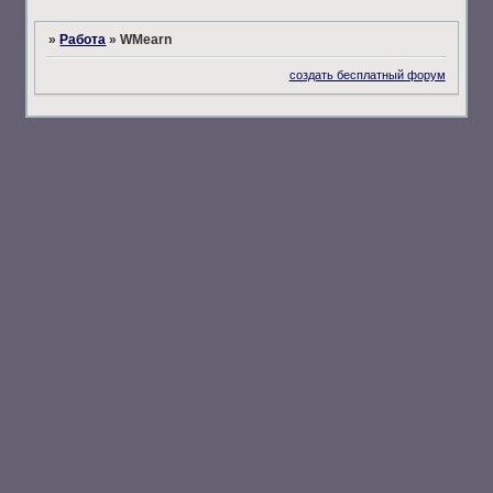
»
Работа
»
WMearn
создать бесплатный форум