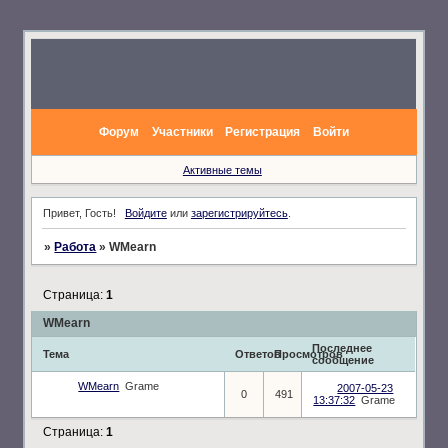
Форум
Участники
Регистрация
Войти
Активные темы
Привет, Гость!
Войдите
или
зарегистрируйтесь
.
»
Работа
»
WMearn
Страница:
1
WMearn
Последнее
Тема
Ответов
Просмотров
сообщение
WMearn
Grame
2007-05-23
0
491
13:37:32
Grame
Страница:
1