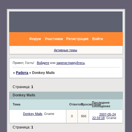
Форум
Участники
Регистрация
Войти
Активные темы
Привет, Гость!
Войдите
или
зарегистрируйтесь
.
»
Работа
»
Donkey Mails
Страница:
1
Donkey Mails
Последнее
Тема
Ответов
Просмотров
сообщение
Donkey Mails
Grame
2007-05-24
0
866
22:33:18
Grame
Страница:
1