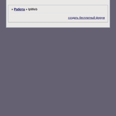
»
Работа
»
IpWeb
создать бесплатный форум