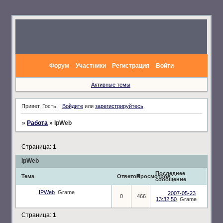
Форум
Участники
Регистрация
Войти
Активные темы
Привет, Гость!
Войдите
или
зарегистрируйтесь
.
»
Работа
»
IpWeb
Страница:
1
IpWeb
Последнее
Тема
Ответов
Просмотров
сообщение
IPWeb
Grame
2007-05-23
0
466
13:32:50
Grame
Страница:
1