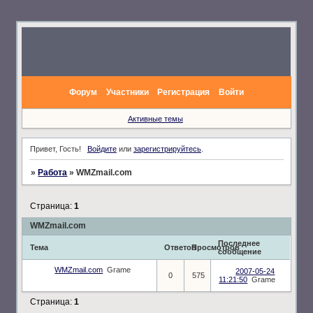
Форум
Участники
Регистрация
Войти
Активные темы
Привет, Гость!
Войдите
или
зарегистрируйтесь
.
»
Работа
»
WMZmail.com
Страница:
1
WMZmail.com
Последнее
Тема
Ответов
Просмотров
сообщение
WMZmail.com
Grame
2007-05-24
0
575
11:21:50
Grame
Страница:
1