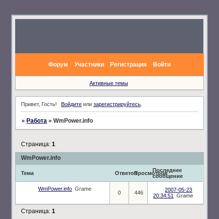
Форум
Участники
Регистрация
Войти
Активные темы
Привет, Гость!
Войдите
или
зарегистрируйтесь
.
»
Работа
»
WmPower.info
Страница:
1
WmPower.info
Последнее
Тема
Ответов
Просмотров
сообщение
WmPower.info
Grame
2007-05-23
0
446
20:34:51
Grame
Страница:
1